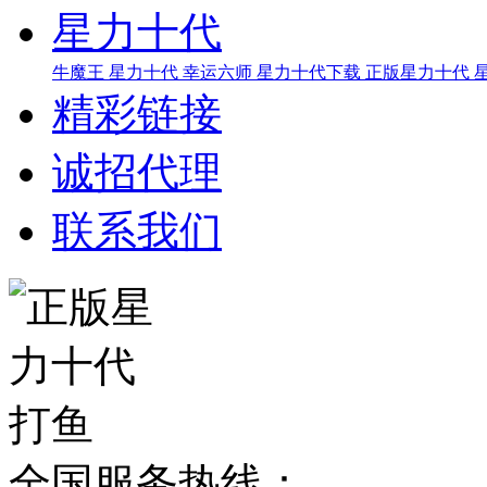
星力十代
牛魔王
星力十代
幸运六师
星力十代下载
正版星力十代
精彩链接
诚招代理
联系我们
全国服务热线：