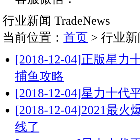
行业新闻
TradeNews
当前位置：
首页
> 行业新
[2018-12-04]
正版星力十
捕鱼攻略
[2018-12-04]
星力十代
[2018-12-04]
2021最
线了